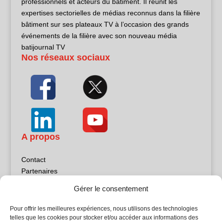
professionnels et acteurs du bâtiment. Il réunit les
expertises sectorielles de médias reconnus dans la filière
bâtiment sur ses plateaux TV à l’occasion des grands
événements de la filière avec son nouveau média
batijournal TV
Nos réseaux sociaux
A propos
Contact
Partenaires
Publicité
Gérer le consentement
Mentions légales
Politique de confidentialité
Pour offrir les meilleures expériences, nous utilisons des technologies
Sites partenaires
telles que les cookies pour stocker et/ou accéder aux informations des