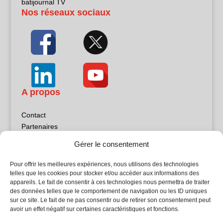
batijournal TV
Nos réseaux sociaux
A propos
Contact
Partenaires
Publicité
Gérer le consentement
Mentions légales
Politique de confidentialité
Pour offrir les meilleures expériences, nous utilisons des technologies
Sites partenaires
telles que les cookies pour stocker et/ou accéder aux informations des
appareils. Le fait de consentir à ces technologies nous permettra de traiter
des données telles que le comportement de navigation ou les ID uniques
5Façades
sur ce site. Le fait de ne pas consentir ou de retirer son consentement peut
Atrium Patrimoine
avoir un effet négatif sur certaines caractéristiques et fonctions.
Kiosque 21