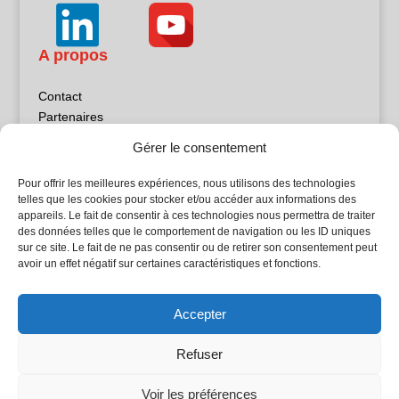
A propos
Contact
Partenaires
Publicité
Gérer le consentement
Mentions légales
Politique de confidentialité
Pour offrir les meilleures expériences, nous utilisons des technologies
Sites partenaires
telles que les cookies pour stocker et/ou accéder aux informations des
appareils. Le fait de consentir à ces technologies nous permettra de traiter
des données telles que le comportement de navigation ou les ID uniques
5Façades
sur ce site. Le fait de ne pas consentir ou de retirer son consentement peut
Atrium Patrimoine
avoir un effet négatif sur certaines caractéristiques et fonctions.
Kiosque 21
L'Atelier Bois
Accepter
Planète Bâtiment
Woodsurfer
Refuser
batijournal TV
Voir les préférences