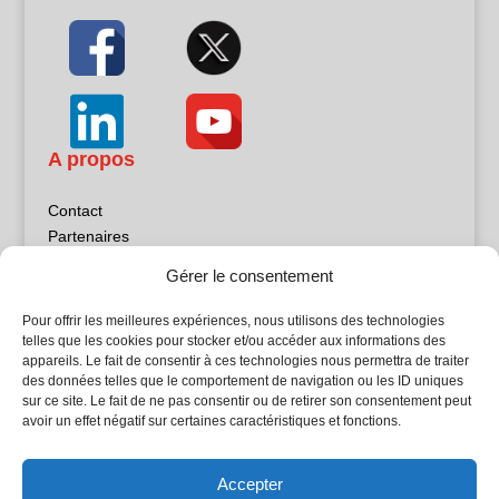
A propos
Contact
Partenaires
Publicité
Gérer le consentement
Mentions légales
Politique de confidentialité
Pour offrir les meilleures expériences, nous utilisons des technologies
Sites partenaires
telles que les cookies pour stocker et/ou accéder aux informations des
appareils. Le fait de consentir à ces technologies nous permettra de traiter
des données telles que le comportement de navigation ou les ID uniques
5Façades
sur ce site. Le fait de ne pas consentir ou de retirer son consentement peut
Atrium Patrimoine
avoir un effet négatif sur certaines caractéristiques et fonctions.
Kiosque 21
L'Atelier Bois
Accepter
Planète Bâtiment