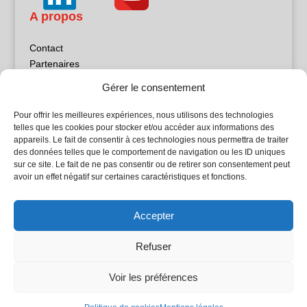
A propos
Contact
Partenaires
Publicité
Gérer le consentement
Mentions légales
Politique de confidentialité
Pour offrir les meilleures expériences, nous utilisons des technologies
Sites partenaires
telles que les cookies pour stocker et/ou accéder aux informations des
appareils. Le fait de consentir à ces technologies nous permettra de traiter
des données telles que le comportement de navigation ou les ID uniques
5Façades
sur ce site. Le fait de ne pas consentir ou de retirer son consentement peut
Atrium Patrimoine
avoir un effet négatif sur certaines caractéristiques et fonctions.
Kiosque 21
L'Atelier Bois
Accepter
Planète Bâtiment
Woodsurfer
Refuser
batijournal TV
Voir les préférences