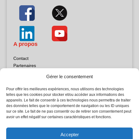
A propos
Contact
Partenaires
Publicité
Gérer le consentement
Mentions légales
Politique de confidentialité
Pour offrir les meilleures expériences, nous utilisons des technologies
Sites partenaires
telles que les cookies pour stocker et/ou accéder aux informations des
appareils. Le fait de consentir à ces technologies nous permettra de traiter
des données telles que le comportement de navigation ou les ID uniques
5Façades
sur ce site. Le fait de ne pas consentir ou de retirer son consentement peut
Atrium Patrimoine
avoir un effet négatif sur certaines caractéristiques et fonctions.
Kiosque 21
L'Atelier Bois
Accepter
Planète Bâtiment