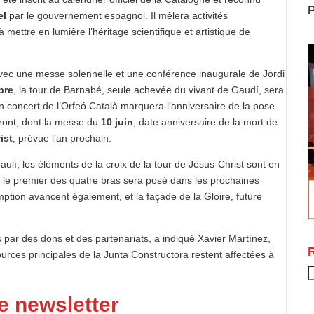
P
el
par le gouvernement espagnol. Il mêlera activités
 mettre en lumière l’héritage scientifique et artistique de
ec une messe solennelle et une conférence inaugurale de Jordi
bre
, la tour de Barnabé, seule achevée du vivant de Gaudí, sera
n concert de l’Orfeó Català marquera l’anniversaire de la pose
vront, dont la messe du
10 juin
, date anniversaire de la mort de
ist
, prévue l’an prochain.
ulí, les éléments de la croix de la tour de Jésus-Christ sont en
 et le premier des quatre bras sera posé dans les prochaines
ption avancent également, et la façade de la Gloire, future
 par des dons et des partenariats, a indiqué Xavier Martínez,
urces principales de la Junta Constructora restent affectées à
R
e newsletter