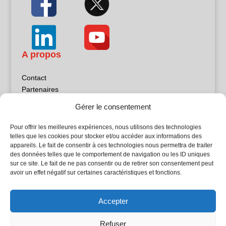
A propos
Contact
Partenaires
Publicité
Gérer le consentement
Mentions légales
Politique de confidentialité
Pour offrir les meilleures expériences, nous utilisons des technologies
Sites partenaires
telles que les cookies pour stocker et/ou accéder aux informations des
appareils. Le fait de consentir à ces technologies nous permettra de traiter
des données telles que le comportement de navigation ou les ID uniques
5Façades
sur ce site. Le fait de ne pas consentir ou de retirer son consentement peut
Atrium Patrimoine
avoir un effet négatif sur certaines caractéristiques et fonctions.
Kiosque 21
L'Atelier Bois
Accepter
Planète Bâtiment
Woodsurfer
Refuser