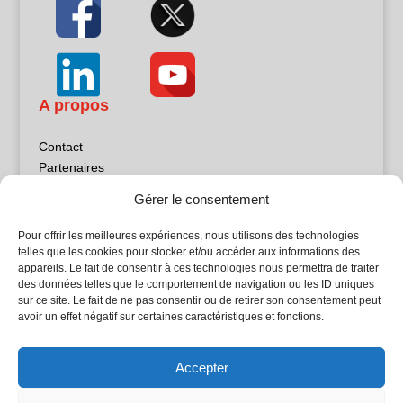
A propos
Contact
Partenaires
Publicité
Gérer le consentement
Mentions légales
Politique de confidentialité
Pour offrir les meilleures expériences, nous utilisons des technologies
Sites partenaires
telles que les cookies pour stocker et/ou accéder aux informations des
appareils. Le fait de consentir à ces technologies nous permettra de traiter
des données telles que le comportement de navigation ou les ID uniques
5Façades
sur ce site. Le fait de ne pas consentir ou de retirer son consentement peut
Atrium Patrimoine
avoir un effet négatif sur certaines caractéristiques et fonctions.
Kiosque 21
L'Atelier Bois
Accepter
Planète Bâtiment
Woodsurfer