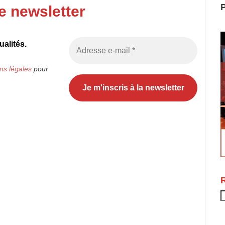
P
e newsletter
alités.
ns légales
pour
R