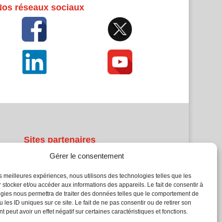
Nos réseaux sociaux
Sites partenaires
Gérer le consentement
5Façades
Atrium Patrimoine
les meilleures expériences, nous utilisons des technologies telles que les
 stocker et/ou accéder aux informations des appareils. Le fait de consentir à
Kiosque 21
gies nous permettra de traiter des données telles que le comportement de
L'Atelier Bois
 les ID uniques sur ce site. Le fait de ne pas consentir ou de retirer son
Planète Bâtiment
 peut avoir un effet négatif sur certaines caractéristiques et fonctions.
Woodsurfer