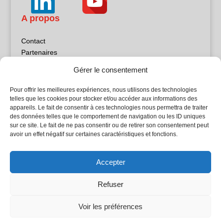
A propos
Contact
Partenaires
Publicité
Gérer le consentement
Mentions légales
Politique de confidentialité
Pour offrir les meilleures expériences, nous utilisons des technologies
Sites partenaires
telles que les cookies pour stocker et/ou accéder aux informations des
appareils. Le fait de consentir à ces technologies nous permettra de traiter
des données telles que le comportement de navigation ou les ID uniques
5Façades
sur ce site. Le fait de ne pas consentir ou de retirer son consentement peut
Atrium Patrimoine
avoir un effet négatif sur certaines caractéristiques et fonctions.
Kiosque 21
L'Atelier Bois
Accepter
Planète Bâtiment
Woodsurfer
Refuser
batijournal TV
Voir les préférences