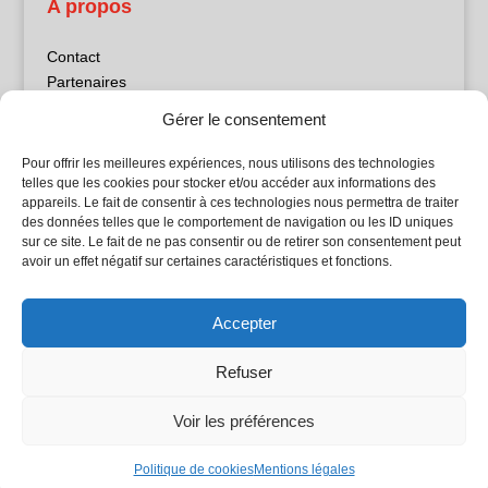
A propos
Contact
Partenaires
Publicité
Gérer le consentement
Mentions légales
Politique de confidentialité
Pour offrir les meilleures expériences, nous utilisons des technologies
Sites partenaires
telles que les cookies pour stocker et/ou accéder aux informations des
appareils. Le fait de consentir à ces technologies nous permettra de traiter
des données telles que le comportement de navigation ou les ID uniques
5Façades
sur ce site. Le fait de ne pas consentir ou de retirer son consentement peut
Atrium Patrimoine
avoir un effet négatif sur certaines caractéristiques et fonctions.
Kiosque 21
L'Atelier Bois
Accepter
Planète Bâtiment
Woodsurfer
Refuser
batijournal TV
Voir les préférences
© Batijournal 2024
Politique de cookies
Mentions légales