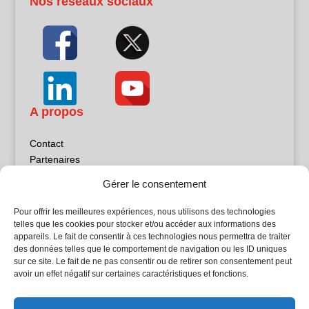
Nos réseaux sociaux
A propos
Contact
Partenaires
Publicité
Gérer le consentement
Mentions légales
Politique de confidentialité
Pour offrir les meilleures expériences, nous utilisons des technologies
Sites partenaires
telles que les cookies pour stocker et/ou accéder aux informations des
appareils. Le fait de consentir à ces technologies nous permettra de traiter
des données telles que le comportement de navigation ou les ID uniques
5Façades
sur ce site. Le fait de ne pas consentir ou de retirer son consentement peut
Atrium Patrimoine
avoir un effet négatif sur certaines caractéristiques et fonctions.
Kiosque 21
L'Atelier Bois