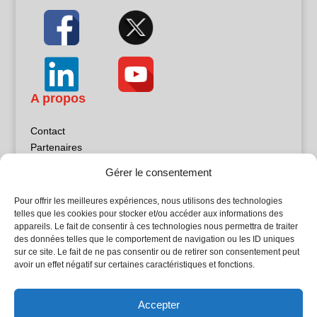
A propos
Contact
Partenaires
Publicité
Gérer le consentement
Mentions légales
Politique de confidentialité
Pour offrir les meilleures expériences, nous utilisons des technologies
Sites partenaires
telles que les cookies pour stocker et/ou accéder aux informations des
appareils. Le fait de consentir à ces technologies nous permettra de traiter
des données telles que le comportement de navigation ou les ID uniques
5Façades
sur ce site. Le fait de ne pas consentir ou de retirer son consentement peut
Atrium Patrimoine
avoir un effet négatif sur certaines caractéristiques et fonctions.
Kiosque 21
L'Atelier Bois
Accepter
Planète Bâtiment