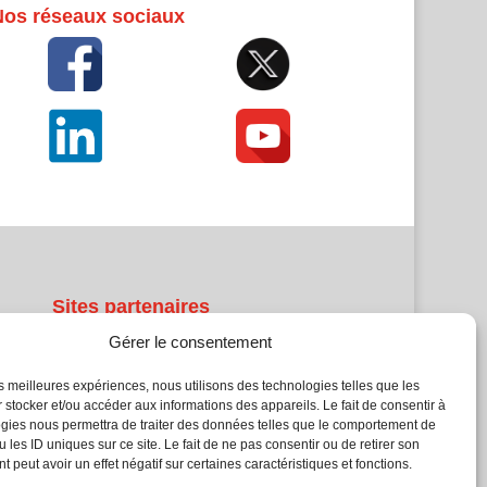
Nos réseaux sociaux
Sites partenaires
Gérer le consentement
5Façades
Atrium Patrimoine
les meilleures expériences, nous utilisons des technologies telles que les
 stocker et/ou accéder aux informations des appareils. Le fait de consentir à
Kiosque 21
gies nous permettra de traiter des données telles que le comportement de
L'Atelier Bois
 les ID uniques sur ce site. Le fait de ne pas consentir ou de retirer son
Planète Bâtiment
 peut avoir un effet négatif sur certaines caractéristiques et fonctions.
Woodsurfer