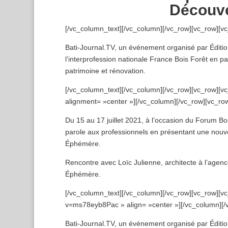
Découv
[/vc_column_text][/vc_column][/vc_row][vc_row][v
Bati-Journal.TV, un événement organisé par Éditio
l’interprofession nationale France Bois Forêt en p
patrimoine et rénovation.
[/vc_column_text][/vc_column][/vc_row][vc_row][
alignment= »center »][/vc_column][/vc_row][vc_ro
Du 15 au 17 juillet 2021, à l’occasion du Forum Bo
parole aux professionnels en présentant une nouvel
Éphémère.
Rencontre avec Loïc Julienne, architecte à l’agen
Éphémère.
[/vc_column_text][/vc_column][/vc_row][vc_row][v
v=ms78eyb8Pac » align= »center »][/vc_column][/
Bati-Journal.TV, un événement organisé par Éditio