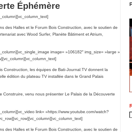
erte Éphémère
P
c_column][vc_column_text]
ns des Halles et le Forum Bois Construction, avec le soutien de
artenariat avec Wood Surfer, Planète Bâtiment et Atrium,
vc_column][vc_single_image image= »106182″ img_size= »large »
w][vc_column][vc_column_text]
is Construction, les équipes de Bati-Journal.TV donnent la
le édition du plateau TV installée dans le Grand Palais
ce Construire, venu nous présenter Le Palais de la Découverte
c_column][vc_video link= »https://www.youtube.com/watch?
R
vc_row][vc_row][vc_column][vc_column_text]
ns des Halles et le Forum Bois Construction, avec le soutien de