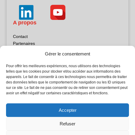
A propos
Contact
Partenaires
Publicité
Gérer le consentement
Mentions légales
Politique de confidentialité
Pour offrir les meilleures expériences, nous utilisons des technologies
Sites partenaires
telles que les cookies pour stocker et/ou accéder aux informations des
appareils. Le fait de consentir à ces technologies nous permettra de traiter
des données telles que le comportement de navigation ou les ID uniques
5Façades
sur ce site. Le fait de ne pas consentir ou de retirer son consentement peut
Atrium Patrimoine
avoir un effet négatif sur certaines caractéristiques et fonctions.
Kiosque 21
L'Atelier Bois
Accepter
Planète Bâtiment
Woodsurfer
Refuser
batijournal TV