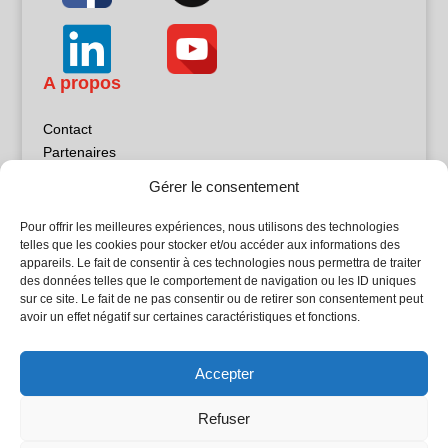
A propos
Contact
Partenaires
Publicité
Gérer le consentement
Mentions légales
Politique de confidentialité
Pour offrir les meilleures expériences, nous utilisons des technologies
Sites partenaires
telles que les cookies pour stocker et/ou accéder aux informations des
appareils. Le fait de consentir à ces technologies nous permettra de traiter
des données telles que le comportement de navigation ou les ID uniques
5Façades
sur ce site. Le fait de ne pas consentir ou de retirer son consentement peut
Atrium Patrimoine
avoir un effet négatif sur certaines caractéristiques et fonctions.
Kiosque 21
L'Atelier Bois
Accepter
Planète Bâtiment
Woodsurfer
Refuser
batijournal TV