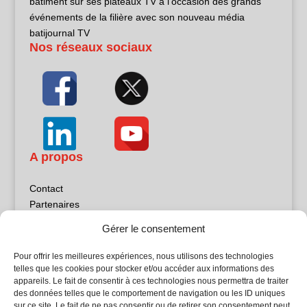
bâtiment sur ses plateaux TV à l’occasion des grands
événements de la filière avec son nouveau média
batijournal TV
Nos réseaux sociaux
A propos
Contact
Partenaires
Publicité
Gérer le consentement
Mentions légales
Politique de confidentialité
Pour offrir les meilleures expériences, nous utilisons des technologies
Sites partenaires
telles que les cookies pour stocker et/ou accéder aux informations des
appareils. Le fait de consentir à ces technologies nous permettra de traiter
des données telles que le comportement de navigation ou les ID uniques
5Façades
sur ce site. Le fait de ne pas consentir ou de retirer son consentement peut