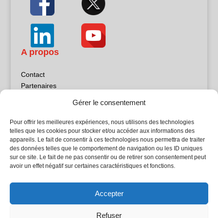
A propos
Contact
Partenaires
Publicité
Gérer le consentement
Mentions légales
Politique de confidentialité
Pour offrir les meilleures expériences, nous utilisons des technologies
Sites partenaires
telles que les cookies pour stocker et/ou accéder aux informations des
appareils. Le fait de consentir à ces technologies nous permettra de traiter
des données telles que le comportement de navigation ou les ID uniques
5Façades
sur ce site. Le fait de ne pas consentir ou de retirer son consentement peut
Atrium Patrimoine
avoir un effet négatif sur certaines caractéristiques et fonctions.
Kiosque 21
L'Atelier Bois
Accepter
Planète Bâtiment
Woodsurfer
Refuser