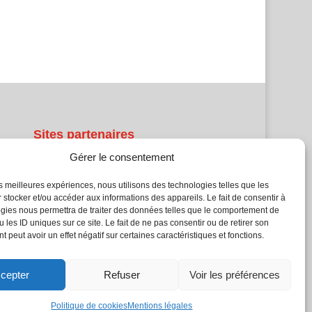
Sites partenaires
Gérer le consentement
5Façades
Atrium Patrimoine
les meilleures expériences, nous utilisons des technologies telles que les
 stocker et/ou accéder aux informations des appareils. Le fait de consentir à
Kiosque 21
gies nous permettra de traiter des données telles que le comportement de
L'Atelier Bois
 les ID uniques sur ce site. Le fait de ne pas consentir ou de retirer son
Planète Bâtiment
 peut avoir un effet négatif sur certaines caractéristiques et fonctions.
Woodsurfer
batijournal TV
cepter
Refuser
Voir les préférences
Politique de cookies
Mentions légales