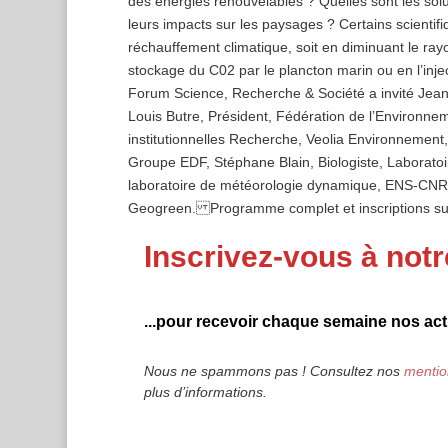
des énergies renouvelables ? Quelles sont les solut
leurs impacts sur les paysages ? Certains scientifiq
réchauffement climatique, soit en diminuant le rayo
stockage du C02 par le plancton marin ou en l’inj
Forum Science, Recherche & Société a invité Jean
Louis Butre, Président, Fédération de l’Environne
institutionnelles Recherche, Veolia Environneme
Groupe EDF, Stéphane Blain, Biologiste, Laboratoi
laboratoire de météorologie dynamique, ENS-CNRS,
Geogreen. Programme complet et inscriptions
Inscrivez-vous à notr
...pour recevoir chaque semaine nos actu
Nous ne spammons pas ! Consultez nos
mentio
plus d’informations.