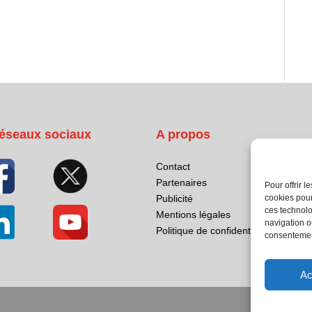
éseaux sociaux
A propos
Contact
Partenaires
Pour offrir 
cookies pour
Publicité
ces technolo
Mentions légales
navigation ou
Politique de confidentialité
consentement
Ac