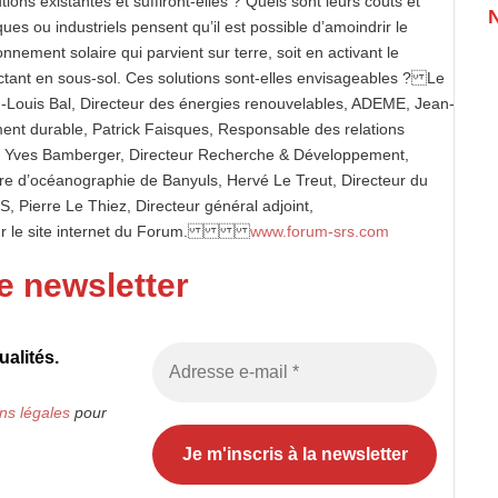
ions existantes et suffiront-elles ? Quels sont leurs coûts et
ues ou industriels pensent qu’il est possible d’amoindrir le
nnement solaire qui parvient sur terre, soit en activant le
ectant en sous-sol. Ces solutions sont-elles envisageables ? Le
-Louis Bal, Directeur des énergies renouvelables, ADEME, Jean-
ment durable, Patrick Faisques, Responsable des relations
nt, Yves Bamberger, Directeur Recherche & Développement,
re d’océanographie de Banyuls, Hervé Le Treut, Directeur du
 Pierre Le Thiez, Directeur général adjoint,
 sur le site internet du Forum.
www.forum-srs.com
e newsletter
alités.
ns légales
pour