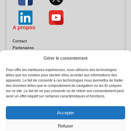
A propos
Contact
Partenaires
Publicité
Gérer le consentement
Mentions légales
Politique de confidentialité
Pour offrir les meilleures expériences, nous utilisons des technologies
Sites partenaires
telles que les cookies pour stocker et/ou accéder aux informations des
appareils. Le fait de consentir à ces technologies nous permettra de traiter
des données telles que le comportement de navigation ou les ID uniques
5Façades
sur ce site. Le fait de ne pas consentir ou de retirer son consentement peut
Atrium Patrimoine
avoir un effet négatif sur certaines caractéristiques et fonctions.
Kiosque 21
L'Atelier Bois
Accepter
Planète Bâtiment
Woodsurfer
Refuser
batijournal TV