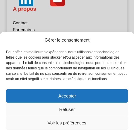
A propos
Contact
Partenaires
Publicité
Gérer le consentement
Mentions légales
Politique de confidentialité
Pour offrir les meilleures expériences, nous utilisons des technologies
Sites partenaires
telles que les cookies pour stocker et/ou accéder aux informations des
appareils. Le fait de consentir à ces technologies nous permettra de traiter
des données telles que le comportement de navigation ou les ID uniques
5Façades
sur ce site. Le fait de ne pas consentir ou de retirer son consentement peut
Atrium Patrimoine
avoir un effet négatif sur certaines caractéristiques et fonctions.
Kiosque 21
L'Atelier Bois
Accepter
Planète Bâtiment
Woodsurfer
Refuser
batijournal TV
Voir les préférences