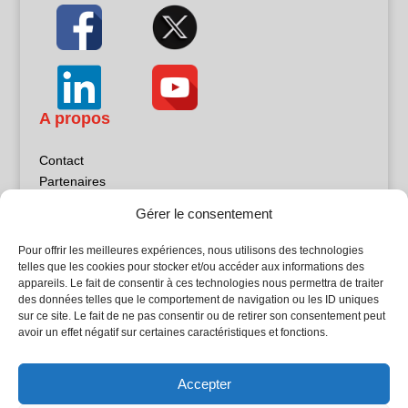
A propos
Contact
Partenaires
Publicité
Gérer le consentement
Mentions légales
Politique de confidentialité
Pour offrir les meilleures expériences, nous utilisons des technologies
Sites partenaires
telles que les cookies pour stocker et/ou accéder aux informations des
appareils. Le fait de consentir à ces technologies nous permettra de traiter
des données telles que le comportement de navigation ou les ID uniques
5Façades
sur ce site. Le fait de ne pas consentir ou de retirer son consentement peut
Atrium Patrimoine
avoir un effet négatif sur certaines caractéristiques et fonctions.
Kiosque 21
L'Atelier Bois
Accepter
Planète Bâtiment