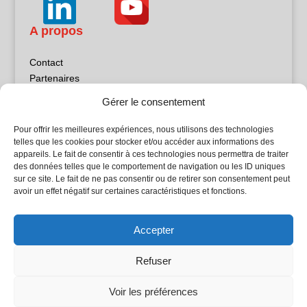
A propos
Contact
Partenaires
Publicité
Gérer le consentement
Mentions légales
Politique de confidentialité
Pour offrir les meilleures expériences, nous utilisons des technologies
Sites partenaires
telles que les cookies pour stocker et/ou accéder aux informations des
appareils. Le fait de consentir à ces technologies nous permettra de traiter
des données telles que le comportement de navigation ou les ID uniques
5Façades
sur ce site. Le fait de ne pas consentir ou de retirer son consentement peut
Atrium Patrimoine
avoir un effet négatif sur certaines caractéristiques et fonctions.
Kiosque 21
L'Atelier Bois
Accepter
Planète Bâtiment
Woodsurfer
Refuser
batijournal TV
Voir les préférences