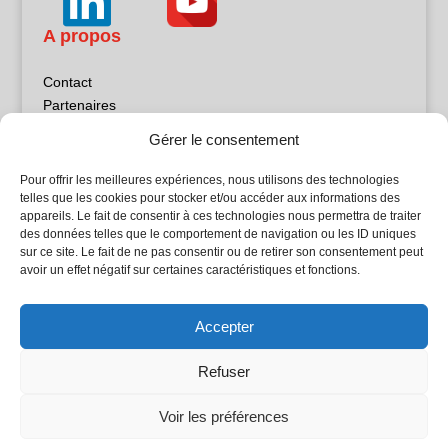
A propos
Contact
Partenaires
Publicité
Gérer le consentement
Mentions légales
Politique de confidentialité
Pour offrir les meilleures expériences, nous utilisons des technologies
Sites partenaires
telles que les cookies pour stocker et/ou accéder aux informations des
appareils. Le fait de consentir à ces technologies nous permettra de traiter
des données telles que le comportement de navigation ou les ID uniques
5Façades
sur ce site. Le fait de ne pas consentir ou de retirer son consentement peut
Atrium Patrimoine
avoir un effet négatif sur certaines caractéristiques et fonctions.
Kiosque 21
L'Atelier Bois
Accepter
Planète Bâtiment
Woodsurfer
Refuser
batijournal TV
Voir les préférences