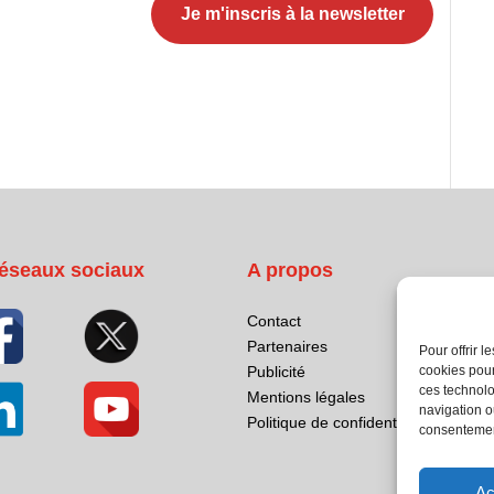
éseaux sociaux
A propos
Contact
Partenaires
Pour offrir 
cookies pour
Publicité
ces technolo
Mentions légales
navigation ou
Politique de confidentialité
consentement
Ac