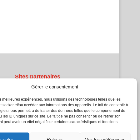
Sites partenaires
Gérer le consentement
5Façades
Atrium Patrimoine
les meilleures expériences, nous utilisons des technologies telles que les
 stocker et/ou accéder aux informations des appareils. Le fait de consentir à
Kiosque 21
gies nous permettra de traiter des données telles que le comportement de
L'Atelier Bois
 les ID uniques sur ce site. Le fait de ne pas consentir ou de retirer son
Planète Bâtiment
 peut avoir un effet négatif sur certaines caractéristiques et fonctions.
Woodsurfer
batijournal TV
cepter
Refuser
Voir les préférences