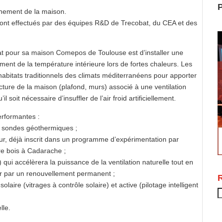
P
onnement de la maison.
ront effectués par des équipes R&D de Trecobat, du CEA et des
at pour sa maison Comepos de Toulouse est d’installer une
ent de la température intérieure lors de fortes chaleurs. Les
abitats traditionnels des climats méditerranéens pour apporter
ucture de la maison (plafond, murs) associé à une ventilation
 soit nécessaire d’insuffler de l’air froid artificiellement.
erformantes :
s sondes géothermiques ;
rieur, déjà inscrit dans un programme d’expérimentation par
re bois à Cadarache ;
 qui accélèrera la puissance de la ventilation naturelle tout en
air par un renouvellement permanent ;
laire (vitrages à contrôle solaire) et active (pilotage intelligent
R
lle.