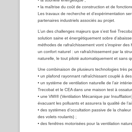
• la maîtrise du coût de construction et de foncti
Les travaux de recherche et d’expérimentation se
partenaires industriels associés au projet.
L’un des challenges majeurs que s’est fixé Trecob
solution saine et énergétiquement sobre d’abaissem
méthodes de rafraîchissement vont s’inspirer des h
un confort naturel : un rafraîchissement par la str
naturelle, le tout piloté automatiquement et sans qu’il
Une combinaison de plusieurs technologies très p
• un plafond rayonnant rafraîchissant couplé à de
• un système de ventilation naturelle de l’air inté
Trecobat et le CEA dans une maison test à ossatu
• une VMI® (Ventilation Mécanique par Insufflation)
évacuant les polluants et assurera la qualité de l’
• des systèmes d’occultation passive de la chaleur so
des volets roulants) ;
• des fenêtres motorisées pour la ventilation nature