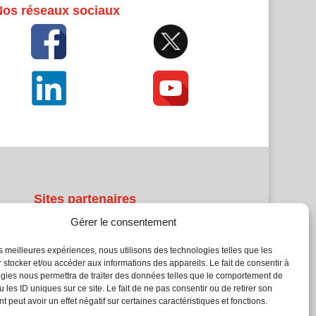
Nos réseaux sociaux
Sites partenaires
Gérer le consentement
5Façades
Atrium Patrimoine
les meilleures expériences, nous utilisons des technologies telles que les
 stocker et/ou accéder aux informations des appareils. Le fait de consentir à
Kiosque 21
gies nous permettra de traiter des données telles que le comportement de
L'Atelier Bois
 les ID uniques sur ce site. Le fait de ne pas consentir ou de retirer son
Planète Bâtiment
 peut avoir un effet négatif sur certaines caractéristiques et fonctions.
Woodsurfer