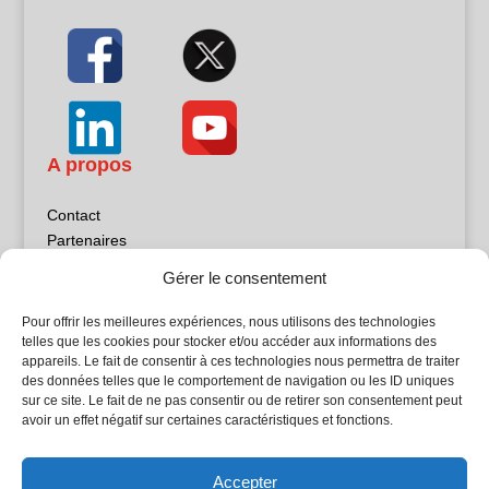
A propos
Contact
Partenaires
Publicité
Gérer le consentement
Mentions légales
Politique de confidentialité
Pour offrir les meilleures expériences, nous utilisons des technologies
Sites partenaires
telles que les cookies pour stocker et/ou accéder aux informations des
appareils. Le fait de consentir à ces technologies nous permettra de traiter
des données telles que le comportement de navigation ou les ID uniques
5Façades
sur ce site. Le fait de ne pas consentir ou de retirer son consentement peut
Atrium Patrimoine
avoir un effet négatif sur certaines caractéristiques et fonctions.
Kiosque 21
L'Atelier Bois
Accepter
Planète Bâtiment