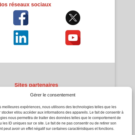
Nos réseaux sociaux
Sites partenaires
Gérer le consentement
5Façades
Atrium Patrimoine
les meilleures expériences, nous utilisons des technologies telles que les
 stocker et/ou accéder aux informations des appareils. Le fait de consentir à
Kiosque 21
gies nous permettra de traiter des données telles que le comportement de
L'Atelier Bois
 les ID uniques sur ce site. Le fait de ne pas consentir ou de retirer son
Planète Bâtiment
 peut avoir un effet négatif sur certaines caractéristiques et fonctions.
Woodsurfer