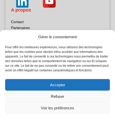
A propos
Contact
Partenaires
Publicité
Gérer le consentement
Mentions légales
Politique de confidentialité
Pour offrir les meilleures expériences, nous utilisons des technologies
Sites partenaires
telles que les cookies pour stocker et/ou accéder aux informations des
appareils. Le fait de consentir à ces technologies nous permettra de traiter
des données telles que le comportement de navigation ou les ID uniques
5Façades
sur ce site. Le fait de ne pas consentir ou de retirer son consentement peut
Atrium Patrimoine
avoir un effet négatif sur certaines caractéristiques et fonctions.
Kiosque 21
L'Atelier Bois
Accepter
Planète Bâtiment
Woodsurfer
Refuser
batijournal TV
Voir les préférences