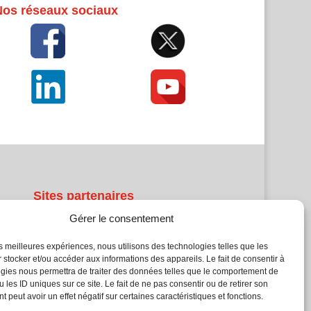
Nos réseaux sociaux
Sites partenaires
Gérer le consentement
5Façades
Atrium Patrimoine
les meilleures expériences, nous utilisons des technologies telles que les
 stocker et/ou accéder aux informations des appareils. Le fait de consentir à
Kiosque 21
gies nous permettra de traiter des données telles que le comportement de
L'Atelier Bois
 les ID uniques sur ce site. Le fait de ne pas consentir ou de retirer son
Planète Bâtiment
 peut avoir un effet négatif sur certaines caractéristiques et fonctions.
Woodsurfer