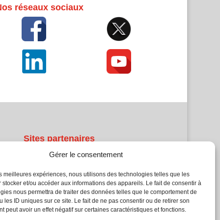
Nos réseaux sociaux
Sites partenaires
Gérer le consentement
5Façades
Atrium Patrimoine
les meilleures expériences, nous utilisons des technologies telles que les
 stocker et/ou accéder aux informations des appareils. Le fait de consentir à
Kiosque 21
gies nous permettra de traiter des données telles que le comportement de
L'Atelier Bois
 les ID uniques sur ce site. Le fait de ne pas consentir ou de retirer son
Planète Bâtiment
 peut avoir un effet négatif sur certaines caractéristiques et fonctions.
Woodsurfer