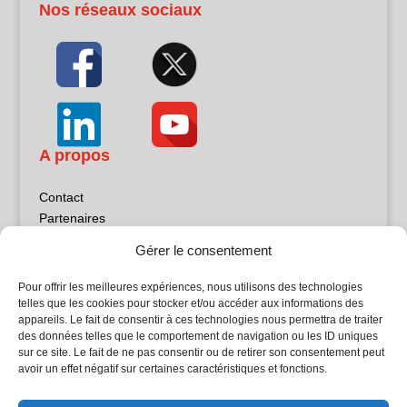
Nos réseaux sociaux
A propos
Contact
Partenaires
Publicité
Gérer le consentement
Mentions légales
Politique de confidentialité
Pour offrir les meilleures expériences, nous utilisons des technologies
Sites partenaires
telles que les cookies pour stocker et/ou accéder aux informations des
appareils. Le fait de consentir à ces technologies nous permettra de traiter
des données telles que le comportement de navigation ou les ID uniques
5Façades
sur ce site. Le fait de ne pas consentir ou de retirer son consentement peut
Atrium Patrimoine
avoir un effet négatif sur certaines caractéristiques et fonctions.
Kiosque 21
L'Atelier Bois