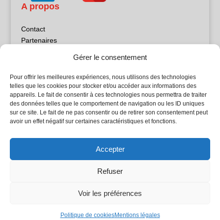
A propos
Contact
Partenaires
Publicité
Gérer le consentement
Mentions légales
Politique de confidentialité
Pour offrir les meilleures expériences, nous utilisons des technologies
Sites partenaires
telles que les cookies pour stocker et/ou accéder aux informations des
appareils. Le fait de consentir à ces technologies nous permettra de traiter
des données telles que le comportement de navigation ou les ID uniques
5Façades
sur ce site. Le fait de ne pas consentir ou de retirer son consentement peut
Atrium Patrimoine
avoir un effet négatif sur certaines caractéristiques et fonctions.
Kiosque 21
L'Atelier Bois
Accepter
Planète Bâtiment
Woodsurfer
Refuser
batijournal TV
Voir les préférences
© Batijournal 2024
Politique de cookies
Mentions légales