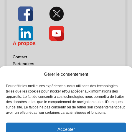
A propos
Contact
Partenaires
Publicité
Gérer le consentement
Mentions légales
Politique de confidentialité
Pour offrir les meilleures expériences, nous utilisons des technologies
Sites partenaires
telles que les cookies pour stocker et/ou accéder aux informations des
appareils. Le fait de consentir à ces technologies nous permettra de traiter
des données telles que le comportement de navigation ou les ID uniques
5Façades
sur ce site. Le fait de ne pas consentir ou de retirer son consentement peut
Atrium Patrimoine
avoir un effet négatif sur certaines caractéristiques et fonctions.
Kiosque 21
L'Atelier Bois
Accepter
Planète Bâtiment