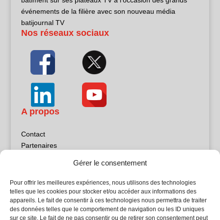
bâtiment sur ses plateaux TV à l’occasion des grands
événements de la filière avec son nouveau média
batijournal TV
Nos réseaux sociaux
A propos
Contact
Partenaires
Publicité
Gérer le consentement
Mentions légales
Politique de confidentialité
Pour offrir les meilleures expériences, nous utilisons des technologies
Sites partenaires
telles que les cookies pour stocker et/ou accéder aux informations des
appareils. Le fait de consentir à ces technologies nous permettra de traiter
des données telles que le comportement de navigation ou les ID uniques
5Façades
sur ce site. Le fait de ne pas consentir ou de retirer son consentement peut