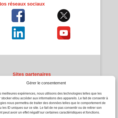
Nos réseaux sociaux
Sites partenaires
Gérer le consentement
5Façades
Atrium Patrimoine
les meilleures expériences, nous utilisons des technologies telles que les
 stocker et/ou accéder aux informations des appareils. Le fait de consentir à
Kiosque 21
gies nous permettra de traiter des données telles que le comportement de
L'Atelier Bois
 les ID uniques sur ce site. Le fait de ne pas consentir ou de retirer son
Planète Bâtiment
 peut avoir un effet négatif sur certaines caractéristiques et fonctions.
Woodsurfer