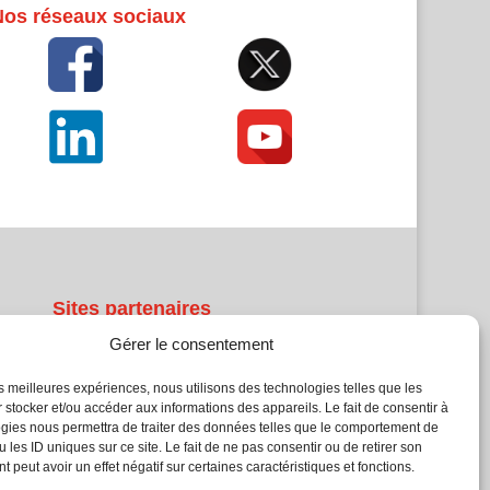
Nos réseaux sociaux
Sites partenaires
Gérer le consentement
5Façades
Atrium Patrimoine
les meilleures expériences, nous utilisons des technologies telles que les
 stocker et/ou accéder aux informations des appareils. Le fait de consentir à
Kiosque 21
gies nous permettra de traiter des données telles que le comportement de
L'Atelier Bois
 les ID uniques sur ce site. Le fait de ne pas consentir ou de retirer son
Planète Bâtiment
 peut avoir un effet négatif sur certaines caractéristiques et fonctions.
Woodsurfer