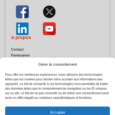
A propos
Contact
Partenaires
Publicité
Gérer le consentement
Mentions légales
Politique de confidentialité
Pour offrir les meilleures expériences, nous utilisons des technologies
Sites partenaires
telles que les cookies pour stocker et/ou accéder aux informations des
appareils. Le fait de consentir à ces technologies nous permettra de traiter
des données telles que le comportement de navigation ou les ID uniques
5Façades
sur ce site. Le fait de ne pas consentir ou de retirer son consentement peut
Atrium Patrimoine
avoir un effet négatif sur certaines caractéristiques et fonctions.
Kiosque 21
L'Atelier Bois
Accepter
Planète Bâtiment