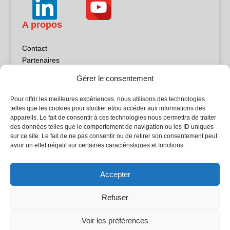
A propos
Contact
Partenaires
Publicité
Gérer le consentement
Mentions légales
Politique de confidentialité
Pour offrir les meilleures expériences, nous utilisons des technologies
Sites partenaires
telles que les cookies pour stocker et/ou accéder aux informations des
appareils. Le fait de consentir à ces technologies nous permettra de traiter
des données telles que le comportement de navigation ou les ID uniques
5Façades
sur ce site. Le fait de ne pas consentir ou de retirer son consentement peut
Atrium Patrimoine
avoir un effet négatif sur certaines caractéristiques et fonctions.
Kiosque 21
L'Atelier Bois
Accepter
Planète Bâtiment
Woodsurfer
Refuser
batijournal TV
Voir les préférences