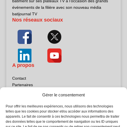
bâtiment sur ses plateaux TV à l’occasion des grands
événements de la filière avec son nouveau média
batijournal TV
Nos réseaux sociaux
A propos
Contact
Partenaires
Publicité
Gérer le consentement
Mentions légales
Politique de confidentialité
Pour offrir les meilleures expériences, nous utilisons des technologies
Sites partenaires
telles que les cookies pour stocker et/ou accéder aux informations des
appareils. Le fait de consentir à ces technologies nous permettra de traiter
des données telles que le comportement de navigation ou les ID uniques
5Façades
sur ce site. Le fait de ne pas consentir ou de retirer son consentement peut