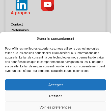
A propos
Contact
Partenaires
Publicité
Gérer le consentement
Mentions légales
Politique de confidentialité
Pour offrir les meilleures expériences, nous utilisons des technologies
Sites partenaires
telles que les cookies pour stocker et/ou accéder aux informations des
appareils. Le fait de consentir à ces technologies nous permettra de traiter
des données telles que le comportement de navigation ou les ID uniques
5Façades
sur ce site. Le fait de ne pas consentir ou de retirer son consentement peut
Atrium Patrimoine
avoir un effet négatif sur certaines caractéristiques et fonctions.
Kiosque 21
L'Atelier Bois
Accepter
Planète Bâtiment
Woodsurfer
Refuser
batijournal TV
Voir les préférences