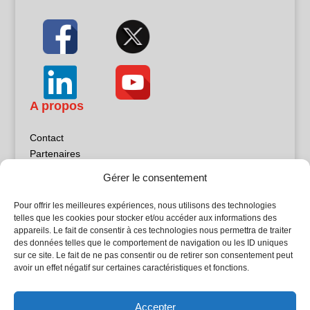
A propos
Contact
Partenaires
Publicité
Gérer le consentement
Mentions légales
Politique de confidentialité
Pour offrir les meilleures expériences, nous utilisons des technologies
Sites partenaires
telles que les cookies pour stocker et/ou accéder aux informations des
appareils. Le fait de consentir à ces technologies nous permettra de traiter
des données telles que le comportement de navigation ou les ID uniques
5Façades
sur ce site. Le fait de ne pas consentir ou de retirer son consentement peut
Atrium Patrimoine
avoir un effet négatif sur certaines caractéristiques et fonctions.
Kiosque 21
L'Atelier Bois
Accepter