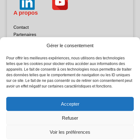
A propos
Contact
Partenaires
Publicité
Gérer le consentement
Mentions légales
Politique de confidentialité
Pour offrir les meilleures expériences, nous utilisons des technologies
Sites partenaires
telles que les cookies pour stocker et/ou accéder aux informations des
appareils. Le fait de consentir à ces technologies nous permettra de traiter
des données telles que le comportement de navigation ou les ID uniques
5Façades
sur ce site. Le fait de ne pas consentir ou de retirer son consentement peut
Atrium Patrimoine
avoir un effet négatif sur certaines caractéristiques et fonctions.
Kiosque 21
L'Atelier Bois
Accepter
Planète Bâtiment
Woodsurfer
Refuser
batijournal TV
Voir les préférences