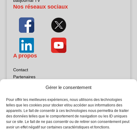
batijournal TV
Nos réseaux sociaux
A propos
Contact
Partenaires
Publicité
Gérer le consentement
Mentions légales
Politique de confidentialité
Pour offrir les meilleures expériences, nous utilisons des technologies
Sites partenaires
telles que les cookies pour stocker et/ou accéder aux informations des
appareils. Le fait de consentir à ces technologies nous permettra de traiter
des données telles que le comportement de navigation ou les ID uniques
5Façades
sur ce site. Le fait de ne pas consentir ou de retirer son consentement peut
Atrium Patrimoine
avoir un effet négatif sur certaines caractéristiques et fonctions.
Kiosque 21