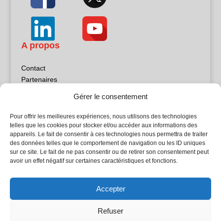
A propos
Contact
Partenaires
Publicité
Gérer le consentement
Mentions légales
Politique de confidentialité
Pour offrir les meilleures expériences, nous utilisons des technologies
Sites partenaires
telles que les cookies pour stocker et/ou accéder aux informations des
appareils. Le fait de consentir à ces technologies nous permettra de traiter
des données telles que le comportement de navigation ou les ID uniques
5Façades
sur ce site. Le fait de ne pas consentir ou de retirer son consentement peut
Atrium Patrimoine
avoir un effet négatif sur certaines caractéristiques et fonctions.
Kiosque 21
L'Atelier Bois
Accepter
Planète Bâtiment
Woodsurfer
Refuser
batijournal TV