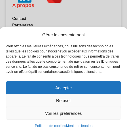
A propos
Contact
Partenaires
Publicité
Gérer le consentement
Mentions légales
Politique de confidentialité
Pour offrir les meilleures expériences, nous utilisons des technologies
Sites partenaires
telles que les cookies pour stocker et/ou accéder aux informations des
appareils. Le fait de consentir à ces technologies nous permettra de traiter
des données telles que le comportement de navigation ou les ID uniques
5Façades
sur ce site. Le fait de ne pas consentir ou de retirer son consentement peut
Atrium Patrimoine
avoir un effet négatif sur certaines caractéristiques et fonctions.
Kiosque 21
L'Atelier Bois
Accepter
Planète Bâtiment
Woodsurfer
Refuser
batijournal TV
Voir les préférences
© Batijournal 2024
Politique de cookies
Mentions légales