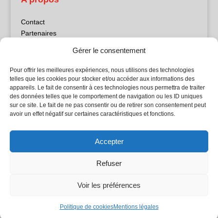
Contact
Partenaires
Publicité
Gérer le consentement
Mentions légales
Politique de confidentialité
Pour offrir les meilleures expériences, nous utilisons des technologies
Sites partenaires
telles que les cookies pour stocker et/ou accéder aux informations des
appareils. Le fait de consentir à ces technologies nous permettra de traiter
des données telles que le comportement de navigation ou les ID uniques
5Façades
sur ce site. Le fait de ne pas consentir ou de retirer son consentement peut
Atrium Patrimoine
avoir un effet négatif sur certaines caractéristiques et fonctions.
Kiosque 21
L'Atelier Bois
Accepter
Planète Bâtiment
Woodsurfer
Refuser
batijournal TV
Voir les préférences
© Batijournal 2024
Politique de cookies
Mentions légales